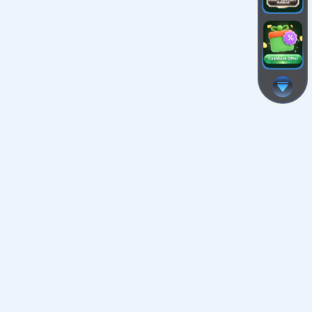
这通常意味着市场资金结构和信息预期发生了改变。例如，
某场比赛初盘主队让一球，后续数据显示客队成交量持续增
加，而主队水位不断抬升，甚至变为主队让半一，这种形态
可能代表机构对主队赢球但小胜甚至被爆冷的风险有所顾
虑。反之，如果主队让球盘升盘同时低水坚挺，且数据站显
示主队攻防指标实力明显占优，则可以理解为资金顺势涌入
但机构并不急于通过升水来分流，这类盘面对支持主队一方
更为友好。解读盘口与水位的动态数据，实际上就是在解读
不同阶段市场参与者的心理变化与信息消化过程。
案例分析利用数据拆解一场世界杯让球盘
假设有一场小组赛，A队对阵B队，数据站显示初盘为A队让
半一，主队中水。从基础数据看，A队前两场累计xG达到4
点5，实际进球4个，控球率均超过六成，场均射门15次以
上；B队前两场xG仅为1点8，实际进球却有3个，多依靠定
位球和对手失误。表面比分看，两队表现差距不算悬殊，但
站点数据告诉我们A队在创造机会和控制比赛方面明显占
优。随后关注盘路变化，开赛前12小时，数据站盘口图显示
A队让球升至一球，主队水位略降，客队水位抬升，而投注
分布统计中却显示市场散户仍有大量资金流向B队受让一
球。如果我们再结合B队防守数据，发现他们在禁区内丢射
次数偏多，只是门将高接抵挡屡次化解危机，那么就可以合