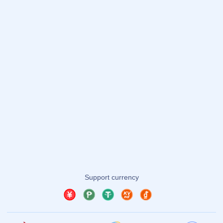
结果导向的：赢了就觉得自己判断正确，输了就归咎于运
气。而在数据思维下，我们更强调过程导向——即看你的每
一次投注是否基于充分的信息、合理的逻辑和可重复的策
略。即使一场赛事因为红牌、误判或最后时刻乌龙球导致盘
路翻车，只要事前的数据分析过程是严谨的，长期来看仍然
有正期望。通过不断在世界杯这样的高强度舞台上练习数据
分析能力，日常在其他赛事中同样可以复制这套方法，实现
从零散经验到系统模型的过渡。当你真正习惯在每次下注前
打开数据站，先核对隐含概率、关键指标和盘口变化，再做
出决策时，投注行为就从冲动消费逐渐转变为一种有章可循
的投资活动，这才是世界杯让球数据分析最大的价值所在。