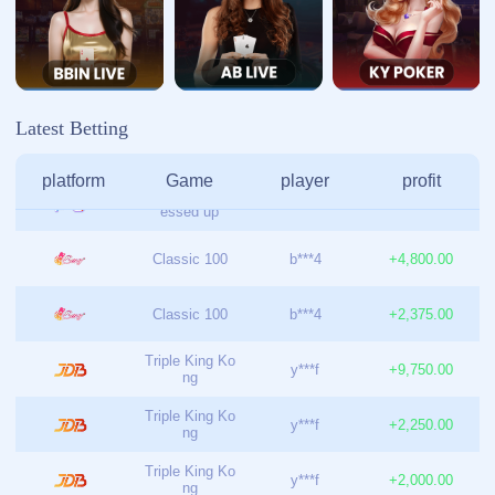
谈世界杯让球数据分析之前，必须先弄清楚让球本质。让球
盘不是简单的“强队让弱队几个球”，而是博彩公司在综合球
队实力、赛程、伤停、历史交锋和市场情绪后设定的一套平
衡双方投注量的工具。对投注者而言，让球盘和对应的赔率
中，隐藏着市场对比赛结果的隐含概率。当你看到某场比赛
主队让一球并配有特定的水位时，实际上就可以通过数据站
点提供的赔率换算功能，对应出这背后代表的胜出概率区
间，再与自己的模型或者判断进行对比。真正的价值并不在
于“这队强还是那队强”，而在于市场计算出的概率与自己的
分析是否存在差距，也就是所谓的价值投注。
世界杯让球站数据分析的三层结构
围绕世界杯让球盘口，数据站通常会提供大量信息。要避免
信息过载，就要学会分层解读。第一层是基础面数据，包括
球队近期战绩、进失球、控球率、射门次数、角球数、红黄
牌等，这些指标用于建立最基本的实力轮廓。第二层是盘口
与赔率数据，包括初盘、即时盘、变盘时间、主客队水位变
化以及成交量分布等，这类数据能反映出市场对比赛的整体
预期和情绪变化。第三层则是高级衍生数据，比如预期进球
值xG、压制指数、转化率、场面数据与比分的偏离程度，
以及机构分布差异等，这些更适合已经具备一定数据基础的